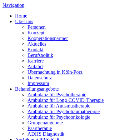
Navigation
Home
Über uns
Personen
Konzept
Kooperationspartner
Aktuelles
Kontakt
Berufspolitik
Karriere
Anfahrt
Übernachtung in Köln-Porz
Datenschutz
Impressum
Behandlungsangebote
Ambulanz für Psychotherapie
Ambulanz für Long-COVID-Therapie
Ambulanz für Autismustherapie
Ambulanz für Psychotraumatherapie
Ambulanz für Psychoonkologie
Gruppenangebote
Paartherapie
ADHS Diagnostik
Ausbildung PP & KJP