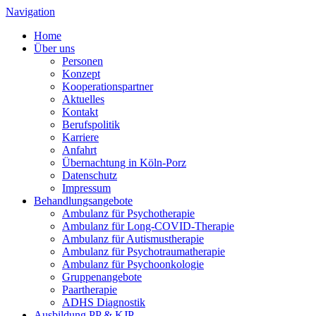
Navigation
Home
Über uns
Personen
Konzept
Kooperationspartner
Aktuelles
Kontakt
Berufspolitik
Karriere
Anfahrt
Übernachtung in Köln-Porz
Datenschutz
Impressum
Behandlungsangebote
Ambulanz für Psychotherapie
Ambulanz für Long-COVID-Therapie
Ambulanz für Autismustherapie
Ambulanz für Psychotraumatherapie
Ambulanz für Psychoonkologie
Gruppenangebote
Paartherapie
ADHS Diagnostik
Ausbildung PP & KJP