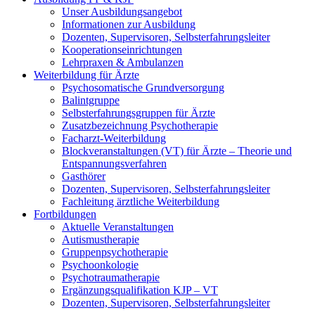
Unser Ausbildungsangebot
Informationen zur Ausbildung
Dozenten, Supervisoren, Selbsterfahrungsleiter
Kooperationseinrichtungen
Lehrpraxen & Ambulanzen
Weiterbildung für Ärzte
Psychosomatische Grundversorgung
Balintgruppe
Selbsterfahrungsgruppen für Ärzte
Zusatzbezeichnung Psychotherapie
Facharzt-Weiterbildung
Blockveranstaltungen (VT) für Ärzte – Theorie und
Entspannungsverfahren
Gasthörer
Dozenten, Supervisoren, Selbsterfahrungsleiter
Fachleitung ärztliche Weiterbildung
Fortbildungen
Aktuelle Veranstaltungen
Autismustherapie
Gruppenpsychotherapie
Psychoonkologie
Psychotraumatherapie
Ergänzungsqualifikation KJP – VT
Dozenten, Supervisoren, Selbsterfahrungsleiter