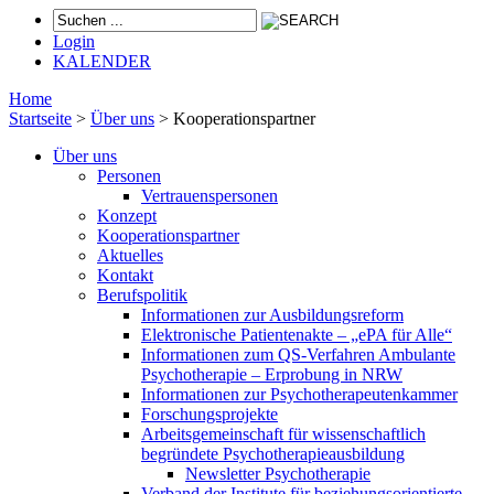
Login
KALENDER
Home
Startseite
>
Über uns
>
Kooperationspartner
Über uns
Personen
Vertrauenspersonen
Konzept
Kooperationspartner
Aktuelles
Kontakt
Berufspolitik
Informationen zur Ausbildungsreform
Elektronische Patientenakte – „ePA für Alle“
Informationen zum QS-Verfahren Ambulante
Psychotherapie – Erprobung in NRW
Informationen zur Psychotherapeutenkammer
Forschungsprojekte
Arbeitsgemeinschaft für wissenschaftlich
begründete Psychotherapieausbildung
Newsletter Psychotherapie
Verband der Institute für beziehungsorientierte