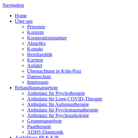
Navigation
Home
Über uns
Personen
Konzept
Kooperationspartner
Aktuelles
Kontakt
Berufspolitik
Karriere
Anfahrt
Übernachtung in Köln-Porz
Datenschutz
Impressum
Behandlungsangebote
Ambulanz für Psychotherapie
Ambulanz für Long-COVID-Therapie
Ambulanz für Autismustherapie
Ambulanz für Psychotraumatherapie
Ambulanz für Psychoonkologie
Gruppenangebote
Paartherapie
ADHS Diagnostik
Ausbildung PP & KJP