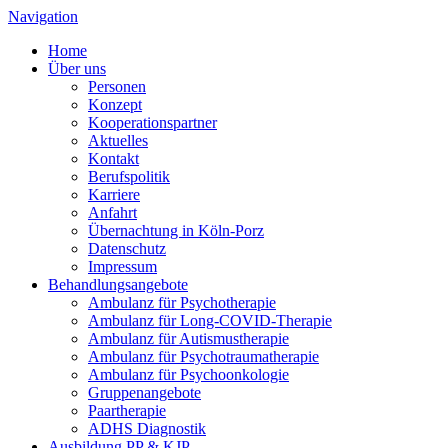
Navigation
Home
Über uns
Personen
Konzept
Kooperationspartner
Aktuelles
Kontakt
Berufspolitik
Karriere
Anfahrt
Übernachtung in Köln-Porz
Datenschutz
Impressum
Behandlungsangebote
Ambulanz für Psychotherapie
Ambulanz für Long-COVID-Therapie
Ambulanz für Autismustherapie
Ambulanz für Psychotraumatherapie
Ambulanz für Psychoonkologie
Gruppenangebote
Paartherapie
ADHS Diagnostik
Ausbildung PP & KJP