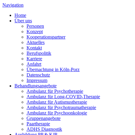
Navigation
Home
Über uns
Personen
Konzept
Kooperationspartner
Aktuelles
Kontakt
Berufspolitik
Karriere
Anfahrt
Übernachtung in Köln-Porz
Datenschutz
Impressum
Behandlungsangebote
Ambulanz für Psychotherapie
Ambulanz für Long-COVID-Therapie
Ambulanz für Autismustherapie
Ambulanz für Psychotraumatherapie
Ambulanz für Psychoonkologie
Gruppenangebote
Paartherapie
ADHS Diagnostik
Ausbildung PP & KJP