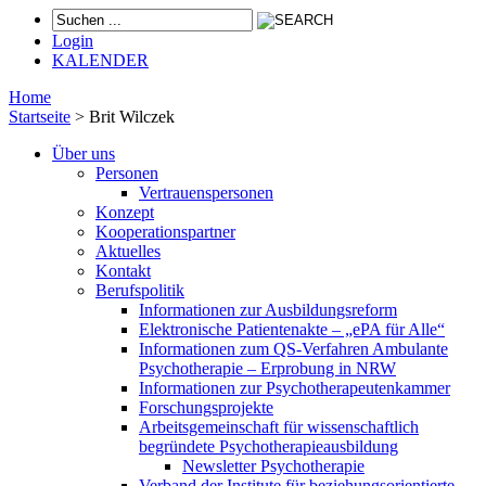
Login
KALENDER
Home
Startseite
>
Brit Wilczek
Über uns
Personen
Vertrauenspersonen
Konzept
Kooperationspartner
Aktuelles
Kontakt
Berufspolitik
Informationen zur Ausbildungsreform
Elektronische Patientenakte – „ePA für Alle“
Informationen zum QS-Verfahren Ambulante
Psychotherapie – Erprobung in NRW
Informationen zur Psychotherapeutenkammer
Forschungsprojekte
Arbeitsgemeinschaft für wissenschaftlich
begründete Psychotherapieausbildung
Newsletter Psychotherapie
Verband der Institute für beziehungsorientierte