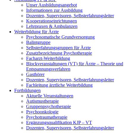
Unser Ausbildungsangebot
Informationen zur Ausbildung
Dozenten, Supervisoren, Selbsterfahrungsleiter
Kooperationseinrichtungen
Lehrpraxen & Ambulanzen
Weiterbildung für Ärzte
Psychosomatische Grundversorgung
Balintgruppe
Selbsterfahrungsgruppen für Ärzte
Zusatzbezeichnung Psychotherapie
Facharzt-Weiterbildung
Blockveranstaltungen (VT) für Ärzte – Theorie und
Entspannungsverfahren
Gasthörer
Dozenten, Supervisoren, Selbsterfahrungsleiter
Fachleitung ärztliche Weiterbildung
Fortbildungen
Aktuelle Veranstaltungen
Autismustherapie
Gruppenpsychotherapie
Psychoonkologie
Psychotraumatherapie
Ergänzungsqualifikation KJP – VT
Dozenten, Supervisoren, Selbsterfahrungsleiter