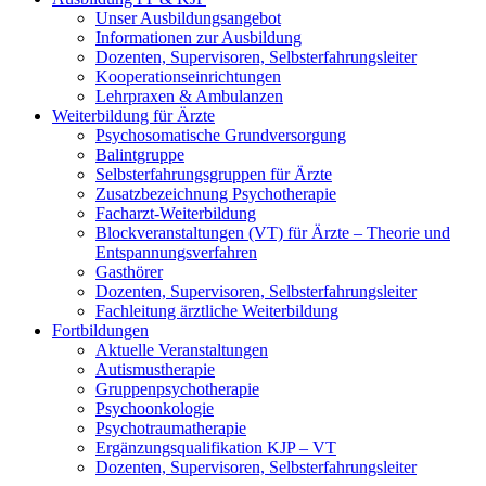
Unser Ausbildungsangebot
Informationen zur Ausbildung
Dozenten, Supervisoren, Selbsterfahrungsleiter
Kooperationseinrichtungen
Lehrpraxen & Ambulanzen
Weiterbildung für Ärzte
Psychosomatische Grundversorgung
Balintgruppe
Selbsterfahrungsgruppen für Ärzte
Zusatzbezeichnung Psychotherapie
Facharzt-Weiterbildung
Blockveranstaltungen (VT) für Ärzte – Theorie und
Entspannungsverfahren
Gasthörer
Dozenten, Supervisoren, Selbsterfahrungsleiter
Fachleitung ärztliche Weiterbildung
Fortbildungen
Aktuelle Veranstaltungen
Autismustherapie
Gruppenpsychotherapie
Psychoonkologie
Psychotraumatherapie
Ergänzungsqualifikation KJP – VT
Dozenten, Supervisoren, Selbsterfahrungsleiter