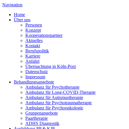
Navigation
Home
Über uns
Personen
Konzept
Kooperationspartner
Aktuelles
Kontakt
Berufspolitik
Karriere
Anfahrt
Übernachtung in Köln-Porz
Datenschutz
Impressum
Behandlungsangebote
Ambulanz für Psychotherapie
Ambulanz für Long-COVID-Therapie
Ambulanz für Autismustherapie
Ambulanz für Psychotraumatherapie
Ambulanz für Psychoonkologie
Gruppenangebote
Paartherapie
ADHS Diagnostik
Ausbildung PP & KJP