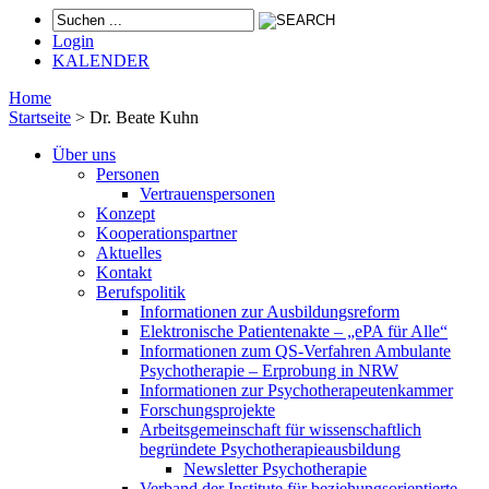
Login
KALENDER
Home
Startseite
>
Dr. Beate Kuhn
Über uns
Personen
Vertrauenspersonen
Konzept
Kooperationspartner
Aktuelles
Kontakt
Berufspolitik
Informationen zur Ausbildungsreform
Elektronische Patientenakte – „ePA für Alle“
Informationen zum QS-Verfahren Ambulante
Psychotherapie – Erprobung in NRW
Informationen zur Psychotherapeutenkammer
Forschungsprojekte
Arbeitsgemeinschaft für wissenschaftlich
begründete Psychotherapieausbildung
Newsletter Psychotherapie
Verband der Institute für beziehungsorientierte