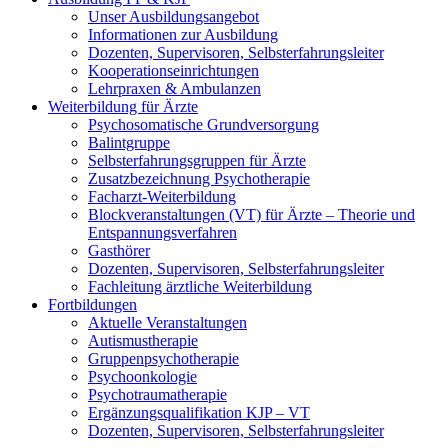
Unser Ausbildungsangebot
Informationen zur Ausbildung
Dozenten, Supervisoren, Selbsterfahrungsleiter
Kooperationseinrichtungen
Lehrpraxen & Ambulanzen
Weiterbildung für Ärzte
Psychosomatische Grundversorgung
Balintgruppe
Selbsterfahrungsgruppen für Ärzte
Zusatzbezeichnung Psychotherapie
Facharzt-Weiterbildung
Blockveranstaltungen (VT) für Ärzte – Theorie und
Entspannungsverfahren
Gasthörer
Dozenten, Supervisoren, Selbsterfahrungsleiter
Fachleitung ärztliche Weiterbildung
Fortbildungen
Aktuelle Veranstaltungen
Autismustherapie
Gruppenpsychotherapie
Psychoonkologie
Psychotraumatherapie
Ergänzungsqualifikation KJP – VT
Dozenten, Supervisoren, Selbsterfahrungsleiter