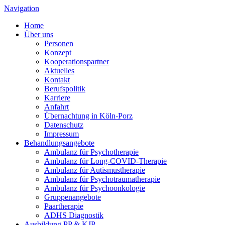
Navigation
Home
Über uns
Personen
Konzept
Kooperationspartner
Aktuelles
Kontakt
Berufspolitik
Karriere
Anfahrt
Übernachtung in Köln-Porz
Datenschutz
Impressum
Behandlungsangebote
Ambulanz für Psychotherapie
Ambulanz für Long-COVID-Therapie
Ambulanz für Autismustherapie
Ambulanz für Psychotraumatherapie
Ambulanz für Psychoonkologie
Gruppenangebote
Paartherapie
ADHS Diagnostik
Ausbildung PP & KJP