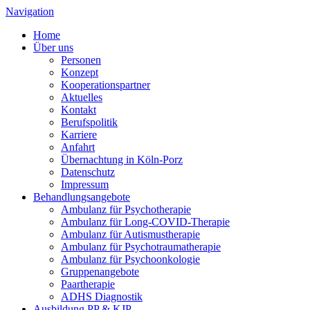
Navigation
Home
Über uns
Personen
Konzept
Kooperationspartner
Aktuelles
Kontakt
Berufspolitik
Karriere
Anfahrt
Übernachtung in Köln-Porz
Datenschutz
Impressum
Behandlungsangebote
Ambulanz für Psychotherapie
Ambulanz für Long-COVID-Therapie
Ambulanz für Autismustherapie
Ambulanz für Psychotraumatherapie
Ambulanz für Psychoonkologie
Gruppenangebote
Paartherapie
ADHS Diagnostik
Ausbildung PP & KJP