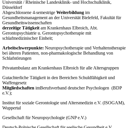
Univer­sität / Rheinische Landes­klinik- und Hochschulkli­nik,
Düsseldorf
Abgeschlossene 4-semestrige
Weiterbildung
im
Gesundheitsmanagement an der Universität Bielefeld, Fakultät für
Gesundheitswissenschaften
derzeitige Tätigkeit
am Krankenhaus Elbroich, Abt.
Gerontopsychiatrie u. Geron­topsychotherapie mit
schlafmedizinischer Einheit;
Arbeitschwerpunkte:
Neuropsychotherapie und Verhaltenstherapie
bei älteren Patienten, non-pharmakologische Behandlung von
Schlafstörungen
Privatambulanz am Krankenhaus Elbroich für alle Altersgruppen
Gutachterliche Tätigkeit in den Bereichen Schuldfähigkeit und
Waffengesetz
Mitgliedschaften
imBerufsverband deutscher Psychologen (BDP
e.V.);
Institut für soziale Gerontologie und Altersmedizin e.V. (ISOGAM),
Wup­per­tal
Gesellschaft für Neuropsychologie (GNP e.V.)
Deutsch-Polnische Gesellschaft für seelische Gesundheit e.V