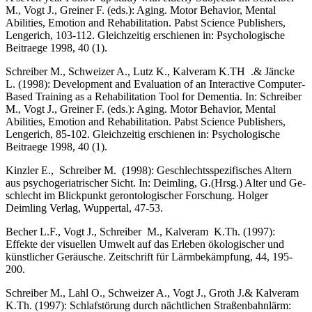
M., Vogt J., Greiner F. (eds.): Aging. Motor Behavior, Mental
Abilities, Emotion and Rehabilitation. Pabst Science Publishers,
Lengerich, 103-112. Gleichzeitig erschienen in: Psychologische
Beitraege 1998, 40 (1).
Schreiber M., Schweizer A., Lutz K., Kalveram K.TH .& Jäncke
L. (1998): Devel­opment and Evaluation of an Interactive Computer-
Based Training as a Rehabilitation Tool for Dementia. In: Schreiber
M., Vogt J., Greiner F. (eds.): Aging. Motor Behavior, Mental
Abilities, Emotion and Rehabilitation. Pabst Science Publishers,
Lengerich, 85-102. Gleichzeitig erschienen in: Psychologische
Beitraege 1998, 40 (1).
Kinzler E., Schreiber M. (1998): Geschlechtsspezifisches Altern
aus psychoge­riatrischer Sicht. In: Deimling, G.(Hrsg.) Alter und Ge­
sch­lecht im Blickpunkt gerontologischer Forschung. Holger
Deimling Verlag, Wuppertal, 47-53.
Becher L.F., Vogt J., Schreiber M., Kalveram K.Th. (1997):
Effekte der visuel­len Umwelt auf das Erleben ökologischer und
künstlicher Geräusche. Zeit­schrift für Lärmbekämpfung, 44, 195-
200.
Schreiber M., Lahl O., Schweizer A., Vogt J., Groth J.& Kalveram
K.Th. (1997): Schlafstörung durch nächtlichen Straßenbahnlärm: