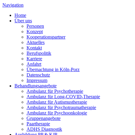
Navigation
Home
Über uns
Personen
Konzept
Kooperationspartner
Aktuelles
Kontakt
Berufspolitik
Karriere
Anfahrt
Übernachtung in Köln-Porz
Datenschutz
Impressum
Behandlungsangebote
Ambulanz für Psychotherapie
Ambulanz für Long-COVID-Therapie
Ambulanz für Autismustherapie
Ambulanz für Psychotraumatherapie
Ambulanz für Psychoonkologie
Gruppenangebote
Paartherapie
ADHS Diagnostik
Ausbildung PP & KJP