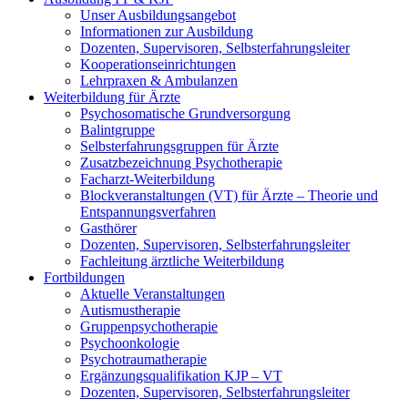
Unser Ausbildungsangebot
Informationen zur Ausbildung
Dozenten, Supervisoren, Selbsterfahrungsleiter
Kooperationseinrichtungen
Lehrpraxen & Ambulanzen
Weiterbildung für Ärzte
Psychosomatische Grundversorgung
Balintgruppe
Selbsterfahrungsgruppen für Ärzte
Zusatzbezeichnung Psychotherapie
Facharzt-Weiterbildung
Blockveranstaltungen (VT) für Ärzte – Theorie und
Entspannungsverfahren
Gasthörer
Dozenten, Supervisoren, Selbsterfahrungsleiter
Fachleitung ärztliche Weiterbildung
Fortbildungen
Aktuelle Veranstaltungen
Autismustherapie
Gruppenpsychotherapie
Psychoonkologie
Psychotraumatherapie
Ergänzungsqualifikation KJP – VT
Dozenten, Supervisoren, Selbsterfahrungsleiter