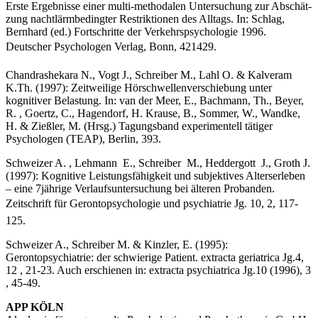
Er­ste Ergeb­nisse einer multi-methodalen Untersuchung zur Abschät­
zung nachtlärm­bedingter Restriktionen des Alltags. In: Schlag,
Bern­hard (ed.) Fortschritte der Verkehrspsycho­logie 1996.
Deutscher Psychologen Verlag, Bonn, 421429.
Chandrashekara N., Vogt J., Schreiber M., Lahl O. & Kalveram
K.Th. (1997): Zeitweilige Hör­schwel­lenverschiebung unter
kognitiver Be­la­stung. In: van der Meer, E., Bachmann, Th., Beyer,
R. , Goertz, C., Hagendorf, H. Krause, B., Sommer, W., Wandke,
H. & Zießler, M. (Hrsg.) Ta­gungsband experimen­tell tä­tiger
Psychologen (TEAP), Berlin, 393.
Schweizer A. , Lehmann E., Schreiber M., Heddergott J., Groth J.
(1997): Kognitive Leistungsfähigkeit und subjektives Alterserle­ben
– eine 7jährige Verlaufsuntersuchung bei älteren Probanden.
Zeitschrift für Gerontopsy­chologie und psychiatrie Jg. 10, 2, 117-
125.
Schweizer A., Schreiber M. & Kinzler, E. (1995):
Gerontopsychiatrie: der schwierige Patient. ex­tracta ge­riatrica Jg.4,
12 , 21-23. Auch er­schienen in: ex­tracta psychiatrica Jg.10 (1996), 3
, 45-49.
APP KÖLN