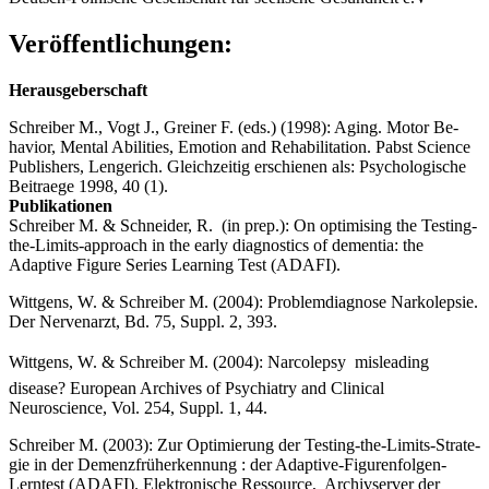
Veröffentlichungen:
Herausgeberschaft
Schreiber M., Vogt J., Greiner F. (eds.) (1998): Aging. Motor Be­
hav­ior, Men­tal Abilities, Emotion and Rehabilitation. Pabst Science
Pub­lishers, Lenge­rich. Gleichzeitig erschienen als: Psychologische
Bei­traege 1998, 40 (1).
Publikationen
Schreiber M. & Schneider, R. (in prep.): On optimising the Testing-
the-Lim­its-approach in the early diagnostics of dementia: the
Adaptive Figure Se­ries Learning Test (ADAFI).
Wittgens, W. & Schreiber M. (2004): Problemdiagnose Narkolepsie.
Der Ner­venarzt, Bd. 75, Suppl. 2, 393.
Wittgens, W. & Schreiber M. (2004): Narcolepsy  misleading
disease? Euro­pean Archives of Psychiatry and Clinical
Neuroscience, Vol. 254, Suppl. 1, 44.
Schreiber M. (2003): Zur Optimierung der Testing-the-Limits-Strate­
gie in der Demenzfrüherkennung : der Adaptive-Figurenfolgen-
Lern­test (ADAFI). Elektronische Ressource, Archivserver der