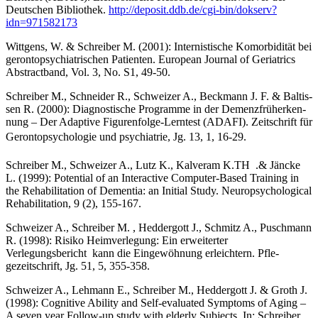
Deutschen Bibliothek.
http://deposit.ddb.de/cgi-bin/dokserv?
idn=971582173
Wittgens, W. & Schreiber M. (2001): Internistische Komorbidität bei
geron­topsychiatrischen Patienten. European Journal of Geriatrics
Abstractband, Vol. 3, No. S1, 49-50.­
Schreiber M., Schneider R., Schweizer A., Beckmann J. F. & Baltis­
sen R. (2000): Diagnostische Programme in der Demenzfrüherken­
nung – Der Adaptive Figurenfolge-Lerntest (ADAFI). Zeitschrift für
Gerontopsychologie und psychiatrie, Jg. 13, 1, 16-29.
Schreiber M., Schweizer A., Lutz K., Kalveram K.TH .& Jäncke
L. (1999): Poten­tial of an Interactive Computer-Based Training in
the Rehabilitation of Dementia: an Initial Study. Neuropsychological
Re­habilitation, 9 (2), 155-167.
Schweizer A., Schreiber M. , Heddergott J., Schmitz A., Puschmann
R. (1998): Risiko Heimverlegung: Ein erweiterter
Verlegungsbericht kann die Eingewöhnung erleichtern. Pfle­
gezeitschrift, Jg. 51, 5, 355-358.
Schweizer A., Lehmann E., Schreiber M., Heddergott J. & Groth J.
(1998): Cognitive Ability and Self-evaluated Symptoms of Aging –
A seven year Follow-up study with elderly Subjects. In: Schreiber